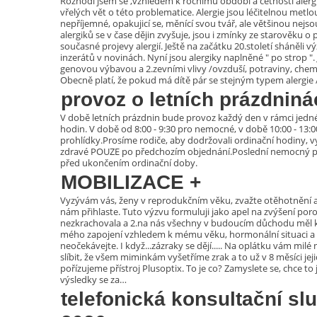
Rozhodl jsem se ,vzhledem k ročnímu období a četnosti alergi
vřelých vět o této problematice. Alergie jsou léčitelnou metlou 
nepříjemné, opakujicí se, měnící svou tvář, ale většinou nejs
alergiků se v čase dějin zvyšuje, jsou i zmínky ze starověku o 
současné projevy alergií. Ještě na začátku 20.století sháněli 
inzerátů v novinách. Nyní jsou alergiky naplněné " po strop ". J
genovou výbavou a 2.zevními vlivy /ovzduší, potraviny, chemi
Obecně platí, že pokud má dítě pár se stejným typem alergie
provoz o letních prázdnin
V době letních prázdnin bude provoz každý den v rámci jedné
hodin. V době od 8:00 - 9:30 pro nemocné, v době 10:00 - 13:0
prohlídky.Prosíme rodiče, aby dodržovali ordinační hodiny, vy
zdravé POUZE po předchozím objednání.Poslední nemocný p
před ukončením ordinační doby.
MOBILIZACE
+
Vyzývám vás, ženy v reprodukčním věku, zvažte otěhotnění 
nám přihlaste. Tuto výzvu formuluji jako apel na zvýšení po
nezkrachovala a 2.na nás všechny v budoucím důchodu měl k
mého zapojení vzhledem k mému věku, hormonální situaci a 
neočekávejte. I když...zázraky se dějí..... Na oplátku vám mi
slíbit, že všem miminkám vyšetříme zrak a to už v 8 měsíci je
pořízujeme přístroj Plusoptix. To je co? Zamyslete se, chce to
výsledky se za
…
telefonická konsultační sl