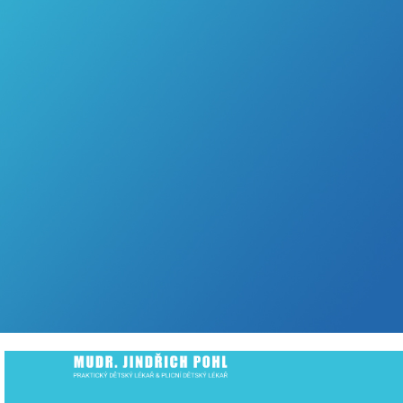
ordinace@pediatrie-pohl.
Ke Kurtům 3/383 - přízemí
Praha 4 Písnice, PSČ 142 00