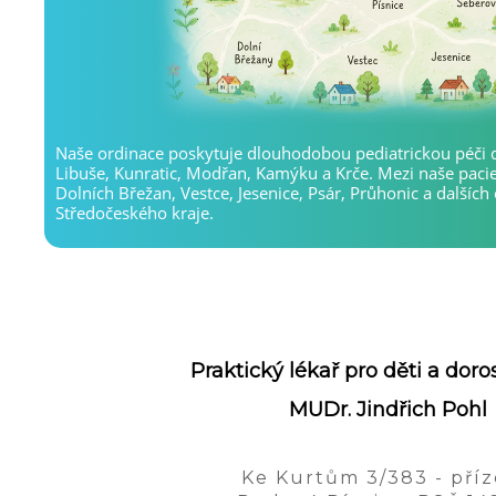
Naše ordinace poskytuje dlouhodobou pediatrickou péči d
Libuše, Kunratic, Modřan, Kamýku a Krče. Mezi naše pacien
Dolních Břežan, Vestce, Jesenice, Psár, Průhonic a dalších o
Středočeského kraje.
Praktický lékař pro děti a dor
MUDr. Jindřich Pohl
Ke Kurtům 3/383 - pří