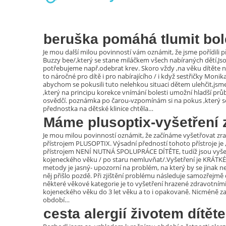
beruška pomáhá tlumit bo
Je mou další milou povinností vám oznámit, že jsme pořídili př
Buzzy bee/,který se stane miláčkem všech nabíraných dětí.Jso
potřebujeme např.odebrat krev. Skoro vždy ,na věku dítěte nezál
to náročné pro dítě i pro nabírajícího / i když sestřičky Monik
abychom se pokusili tuto nelehkou situaci dětem ulehčit,jsme 
,který na principu korekce vnímání bolesti umožní hladší prů
osvědčí. poznámka po čarou-vzpomínám si na pokus ,který se
přednostka na dětské klinice chtěla
…
Máme plusoptix-vyšetření
Je mou milou povinností oznámit, že začínáme vyšetřovat zra
přístrojem PLUSOPTIX. Výsadní předností tohoto přístroje je ,
přístrojem NENÍ NUTNÁ SPOLUPRÁCE DÍTĚTE, tudíž jsou vyšet
kojeneckého věku / po staru nemluvňat/.Vyšetření je KRÁTK
metody je jasný- upozorní na problém, na který by se jinak n
něj přišlo pozdě. Při zjištění problému následuje samozřejmě d
některé věkové kategorie je to vyšetření hrazené zdravotními
kojeneckého věku do 3 let věku a to i opakovaně. Nicméně 
období
…
cesta alergií životem dítět