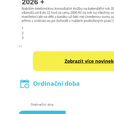
2026
+
Nabízím telefonickou konsultační službu na kalendářní rok 2
víkendů od 8 do 22 hod za cenu 2000 Kč na rok na všechny vaš
manželsví (ale na děti z baráku už fakt ne) Uvedenou sumu z
přímo v ordinaci ev.po dohodě v rublech podložených prací č
1
2
3
›
‹
Zobrazit více novinek
Ordinační doba
Ordinační dny